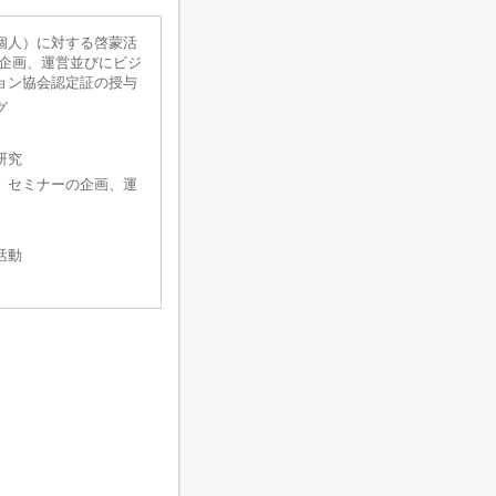
個人）に対する啓蒙活
の企画、運営並びにビジ
ョン協会認定証の授与
グ
研究
、セミナーの企画、運
活動